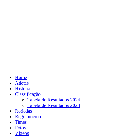
Skip
to
content
Home
Atletas
História
Classificação
Tabela de Resultados 2024
Tabela de Resultados 2023
Rodadas
Regulamento
Times
Fotos
Vídeos