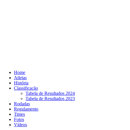
Skip
to
content
Home
Atletas
História
Classificação
Tabela de Resultados 2024
Tabela de Resultados 2023
Rodadas
Regulamento
Times
Fotos
Vídeos