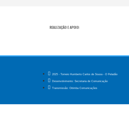
REALIZAÇÃO E APOIO:
2025 - Torneio Humberto Carlos de Sousa - O Peladão
Desenvolvimento: Secretaria de Comunicação
Transmissão: Oitimba Comunicações