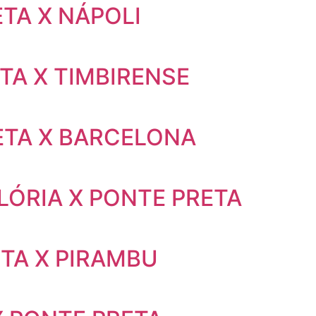
ETA X NÁPOLI
TA X TIMBIRENSE
RETA X BARCELONA
GLÓRIA X PONTE PRETA
ETA X PIRAMBU