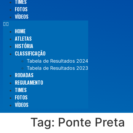
TIMES
FOTOS
VÍDEOS
HOME
ATLETAS
HISTÓRIA
CLASSIFICAÇÃO
Tabela de Resultados 2024
Tabela de Resultados 2023
RODADAS
REGULAMENTO
TIMES
FOTOS
VÍDEOS
Tag:
Ponte Preta