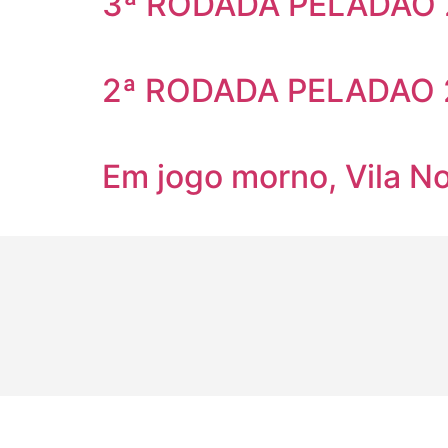
3ª RODADA PELADAO 
2ª RODADA PELADAO 
Em jogo morno, Vila N