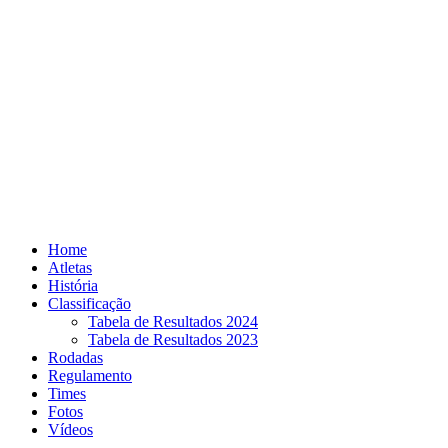
Skip
to
content
Home
Atletas
História
Classificação
Tabela de Resultados 2024
Tabela de Resultados 2023
Rodadas
Regulamento
Times
Fotos
Vídeos