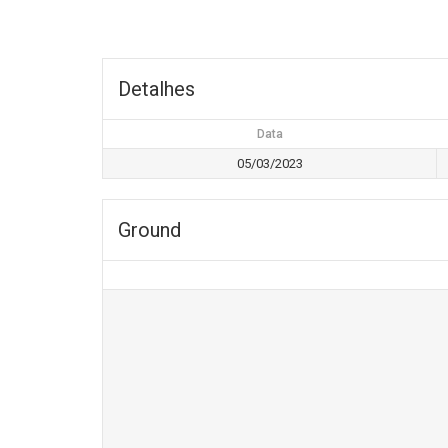
Detalhes
Data
05/03/2023
Ground