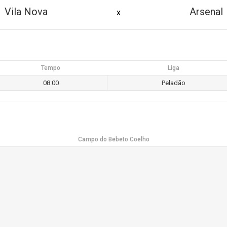
Vila Nova
Arsenal
x
Tempo
Liga
08:00
Peladão
Campo do Bebeto Coelho