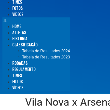
TIMES
FOTOS
VÍDEOS
HOME
ATLETAS
HISTÓRIA
CLASSIFICAÇÃO
Tabela de Resultados 2024
Tabela de Resultados 2023
RODADAS
REGULAMENTO
TIMES
FOTOS
VÍDEOS
Vila Nova x Arsen