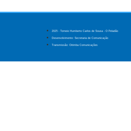
2025 - Torneio Humberto Carlos de Sousa - O Peladão
Desenvolvimento: Secretaria de Comunicação
Transmissão: Oitimba Comunicações