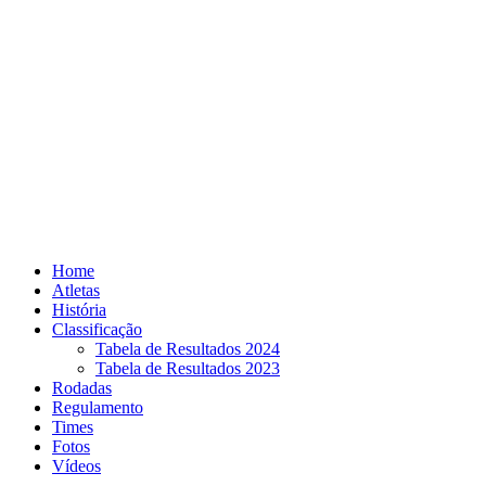
Skip
to
content
Home
Atletas
História
Classificação
Tabela de Resultados 2024
Tabela de Resultados 2023
Rodadas
Regulamento
Times
Fotos
Vídeos