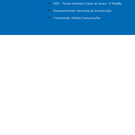
2025 - Torneio Humberto Carlos de Sousa - O Peladão
Desenvolvimento: Secretaria de Comunicação
Transmissão: Oitimba Comunicações