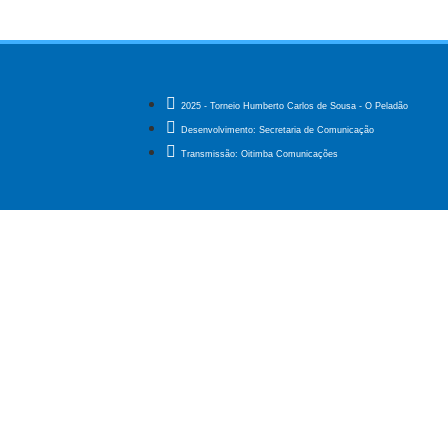
2025 - Torneio Humberto Carlos de Sousa - O Peladão
Desenvolvimento: Secretaria de Comunicação
Transmissão: Oitimba Comunicações