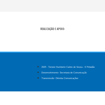
REALIZAÇÃO E APOIO:
2025 - Torneio Humberto Carlos de Sousa - O Peladão
Desenvolvimento: Secretaria de Comunicação
Transmissão: Oitimba Comunicações