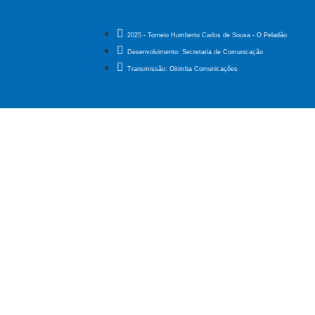
2025 - Torneio Humberto Carlos de Sousa - O Peladão
Desenvolvimento: Secretaria de Comunicação
Transmissão: Oitimba Comunicações