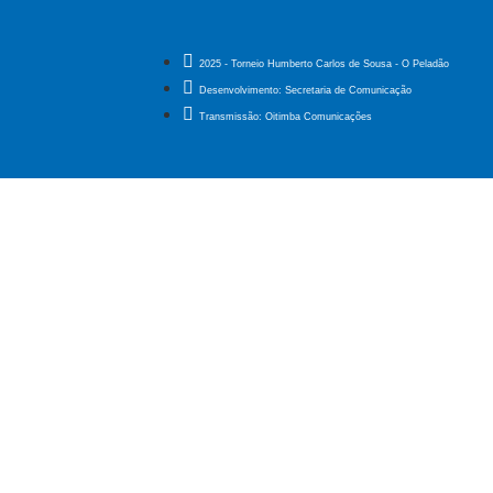
2025 - Torneio Humberto Carlos de Sousa - O Peladão
Desenvolvimento: Secretaria de Comunicação
Transmissão: Oitimba Comunicações