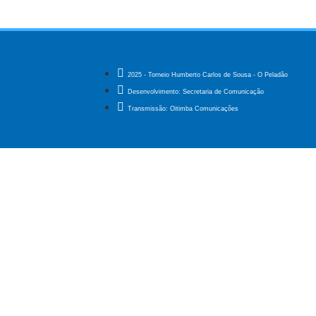
2025 - Torneio Humberto Carlos de Sousa - O Peladão
Desenvolvimento: Secretaria de Comunicação
Transmissão: Oitimba Comunicações