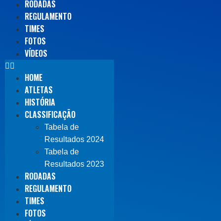
RODADAS
REGULAMENTO
TIMES
FOTOS
VÍDEOS
HOME
ATLETAS
HISTÓRIA
CLASSIFICAÇÃO
Tabela de
Resultados 2024
Tabela de
Resultados 2023
RODADAS
REGULAMENTO
TIMES
FOTOS