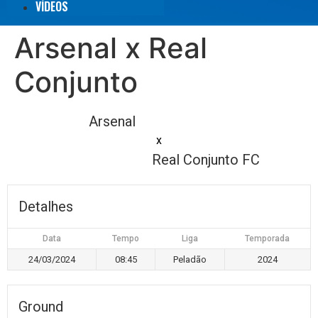
VÍDEOS
Arsenal x Real
Conjunto
Arsenal
x
Real Conjunto FC
Detalhes
Data
Tempo
Liga
Temporada
24/03/2024
08:45
Peladão
2024
Ground