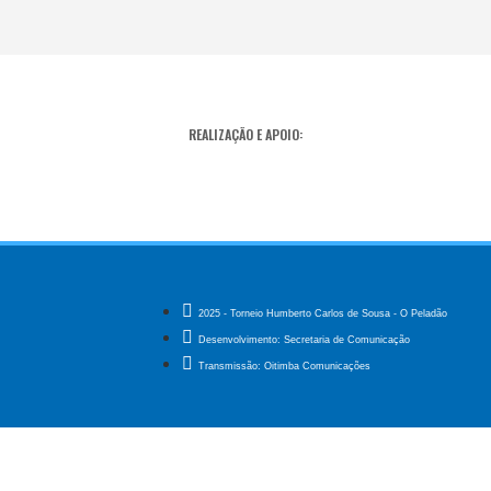
REALIZAÇÃO E APOIO:
2025 - Torneio Humberto Carlos de Sousa - O Peladão
Desenvolvimento: Secretaria de Comunicação
Transmissão: Oitimba Comunicações