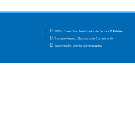
2025 - Torneio Humberto Carlos de Sousa - O Peladão
Desenvolvimento: Secretaria de Comunicação
Transmissão: Oitimba Comunicações