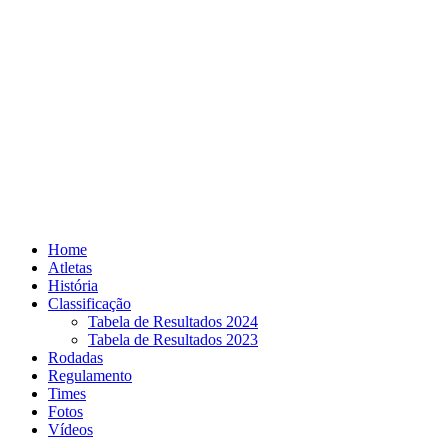
Skip
to
content
Home
Atletas
História
Classificação
Tabela de Resultados 2024
Tabela de Resultados 2023
Rodadas
Regulamento
Times
Fotos
Vídeos