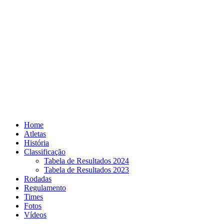
Skip
to
content
Home
Atletas
História
Classificação
Tabela de Resultados 2024
Tabela de Resultados 2023
Rodadas
Regulamento
Times
Fotos
Vídeos