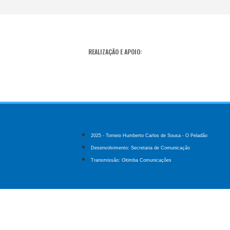
REALIZAÇÃO E APOIO:
2025 - Torneio Humberto Carlos de Sousa - O Peladão
Desenvolvimento: Secretaria de Comunicação
Transmissão: Oitimba Comunicações